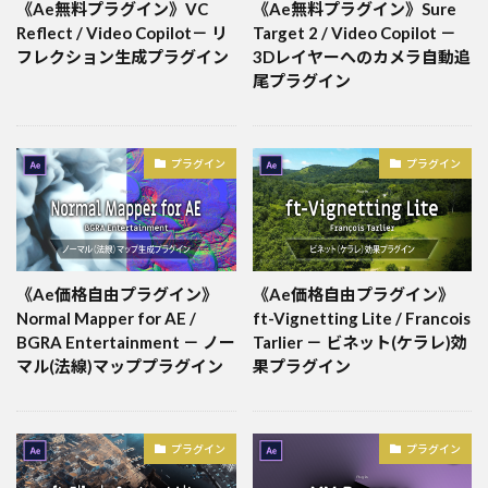
《Ae無料プラグイン》VC
《Ae無料プラグイン》Sure
Reflect / Video Copilot－ リ
Target 2 / Video Copilot －
フレクション生成プラグイン
3Dレイヤーへのカメラ自動追
尾プラグイン
プラグイン
プラグイン
《Ae価格自由プラグイン》
《Ae価格自由プラグイン》
Normal Mapper for AE /
ft-Vignetting Lite / Francois
BGRA Entertainment － ノー
Tarlier － ビネット(ケラレ)効
マル(法線)マッププラグイン
果プラグイン
プラグイン
プラグイン