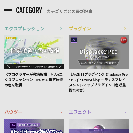
CATEGORY
カテゴリごとの最新記事
エクスプレッション
プラグイン
《プログラマーが徹底解説！》Aeエ
《Ae無料プラグイン》Displacer Pro
クスプレッションTIPS #18 指定位置
/ Plugin Everything － ディスプレイ
の色を取得
スメントマッププラグイン（色収差
機能付き）
ハウツー
エフェクト