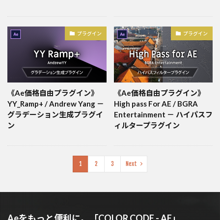
プラグイン
プラグイン
《Ae価格自由プラグイン》
《Ae価格自由プラグイン》
YY_Ramp+ / Andrew Yang －
High pass For AE / BGRA
グラデーション生成プラグイ
Entertainment － ハイパスフ
ン
ィルタープラグイン
1
2
3
Next
Aeをもっと便利に。「COLOR CODE - AE」