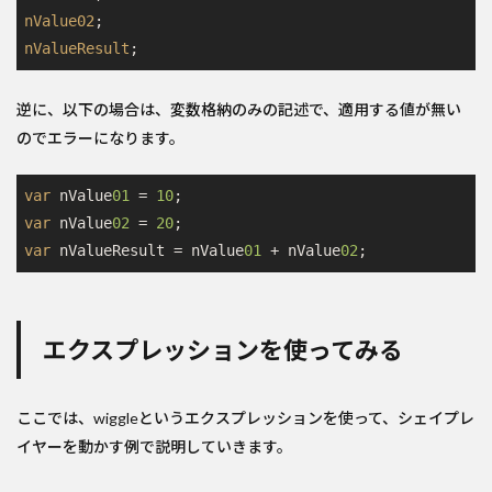
nValue02
nValueResult
;
逆に、以下の場合は、変数格納のみの記述で、適用する値が無い
のでエラーになります。
var
 nValue
01
 = 
10
var
 nValue
02
 = 
20
var
 nValueResult = nValue
01
 + nValue
02
エクスプレッションを使ってみる
ここでは、wiggleというエクスプレッションを使って、シェイプレ
イヤーを動かす例で説明していきます。