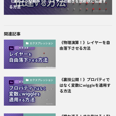
《波のような動作！》レイヤーの動きを放射状に伝達す
る方法
関連記事
《物理演算！》レイヤーを自
エクスプレッション
由落下させる方法
《裏技公開！》プロパティで
エクスプレッション
はなく変数にwiggleを適用す
る方法