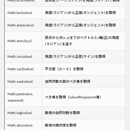
Math.acos(value)
逆余弦 (アークコサイン)を角度(ラジアン)で取得
Math.tan(value)
角度(ラジアン)から正接(タンジェント)を取得
Math.atan(value)
角度(ラジアン)から正接(タンジェント)を取得
原点から点(x, y)までのベクトルとx軸(正)の角度
Math.atan2(y,x)
(ラジアン) を返す
Math.sin(value)
角度(ラジアン)から正弦(サイン)を取得
Math.sqrt(value)
平方根（ルート）を取得
Math.exp(value)
自然対数の底のべき乗を取得
Math.pow(value,
べき乗を取得（valueのexponent乗）
exponent)
Math.log(value)
数値の自然対数を取得
Math.abs(value)
数値の絶対値を取得